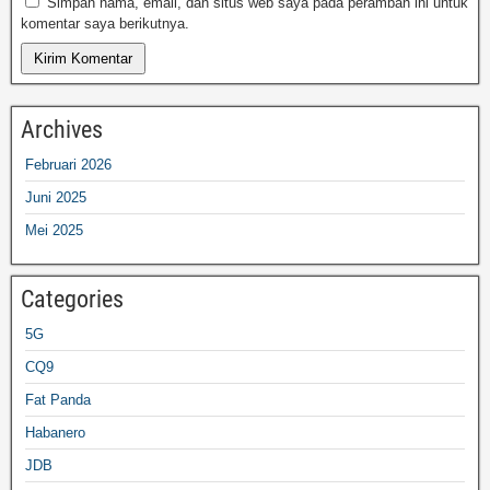
Simpan nama, email, dan situs web saya pada peramban ini untuk
komentar saya berikutnya.
Archives
Februari 2026
Juni 2025
Mei 2025
Categories
5G
CQ9
Fat Panda
Habanero
JDB