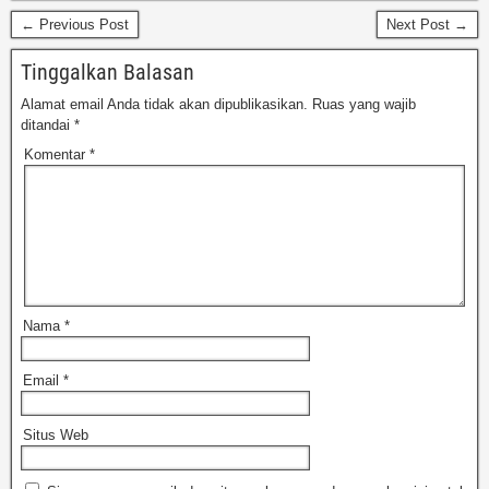
← Previous Post
Next Post →
Tinggalkan Balasan
Alamat email Anda tidak akan dipublikasikan.
Ruas yang wajib
ditandai
*
Komentar
*
Nama
*
Email
*
Situs Web