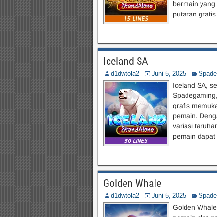
bermain yang 
putaran grati
Iceland SA
d1dwtola2
Juni 5, 2025
Spade
Iceland SA, se
Spadegaming,
grafis memuka
pemain. Deng
variasi taruh
pemain dapat 
Golden Whale
d1dwtola2
Juni 5, 2025
Spade
Golden Whale,