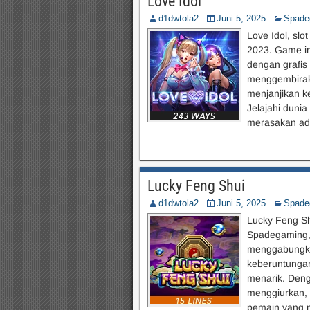
Love Idol
d1dwtola2
Juni 5, 2025
Spade
Love Idol, sl
2023. Game i
dengan grafis 
menggembiraka
menjanjikan 
Jelajahi dunia
merasakan adr
Lucky Feng Shui
d1dwtola2
Juni 5, 2025
Spade
Lucky Feng Sh
Spadegaming, 
menggabungka
keberuntunga
menarik. Deng
menggiurkan, 
pemain yang m