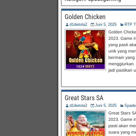
Golden Chicken
d1dwtola2
Juni 5, 2025
RTP T
Golden Chicke
2023. Game i
yang pasti ak
unik yang men
bermain yang
menggiurkan. 
jadi pastikan 
Great Stars SA
d1dwtola2
Juni 5, 2025
Spade
Great Stars SA
2023. Game in
pasti akan me
suara yang me