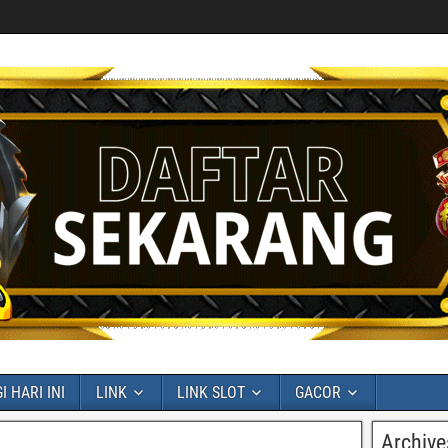
I HARI INI
LINK
LINK SLOT
GACOR
Archive