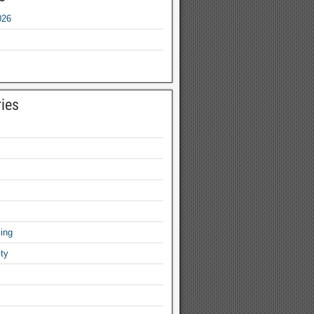
026
ies
ing
ty