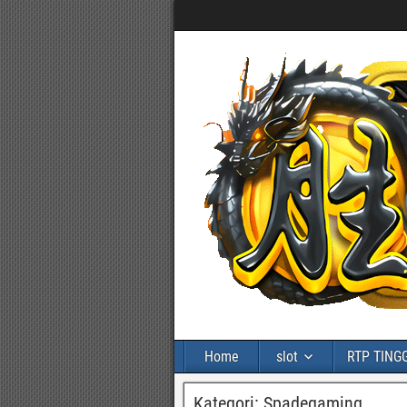
Home
slot
RTP TINGG
Kategori:
Spadegaming