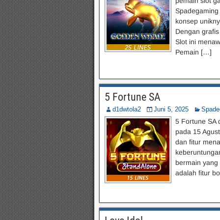
pemain slot g
Spadegaming p
konsep unikny
Dengan grafis
Slot ini mena
Pemain […]
5 Fortune SA
d1dwtola2
Juni 5, 2025
Spade
5 Fortune SA 
pada 15 Agus
dan fitur men
keberuntunga
bermain yang 
adalah fitur 