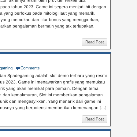
acor, akhirnya resmi oleh provider terkemuka
ada tahun 2023. Game ini segera menjadi hit dengan
a yang berfokus pada mitologi laut yang menarik.
 yang memukau dan fitur bonus yang menggiurkan,
warkan pengalaman bermain yang tak terlupakan.
Read Post
gaming
Comments
dari Spadegaming adalah slot demo terbaru yang resmi
tus 2023. Game ini menawarkan grafis yang memukau
arik yang akan memikat para pemain. Dengan tema
n dan kemakmuran, Slot ini memberikan pengalaman
unik dan mengasyikkan. Yang menarik dari game ini
bonusnya yang berpotensi memberikan kemenangan […]
Read Post