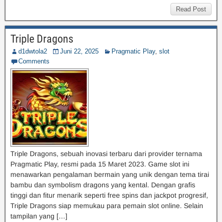
Read Post
Triple Dragons
d1dwtola2
Juni 22, 2025
Pragmatic Play
,
slot
Comments
Triple Dragons, sebuah inovasi terbaru dari provider ternama
Pragmatic Play, resmi pada 15 Maret 2023. Game slot ini
menawarkan pengalaman bermain yang unik dengan tema tirai
bambu dan symbolism dragons yang kental. Dengan grafis
tinggi dan fitur menarik seperti free spins dan jackpot progresif,
Triple Dragons siap memukau para pemain slot online. Selain
tampilan yang […]