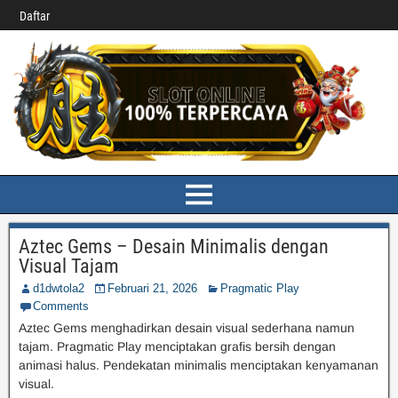
Daftar
Aztec Gems – Desain Minimalis dengan
Visual Tajam
d1dwtola2
Februari 21, 2026
Pragmatic Play
Comments
Aztec Gems menghadirkan desain visual sederhana namun
tajam. Pragmatic Play menciptakan grafis bersih dengan
animasi halus. Pendekatan minimalis menciptakan kenyamanan
visual.