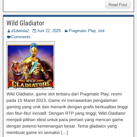
Read Post
Wild Gladiator
d1dwtola2
Juni 22, 2025
Pragmatic Play
,
slot
Comments
Wild Gladiator, game slot terbaru dari Pragmatic Play, resmi
pada 15 Maret 2023. Game ini menawarkan pengalaman
gaming yang unik dan menarik dengan grafis berkualitas tinggi
dan fitur-fitur inovatif. Dengan RTP yang tinggi, Wild Gladiator
menjadi pilihan ideal untuk para pemain yang mencari game
dengan potensi kemenangan besar. Tema gladiator yang
membuat game ini semakin […]