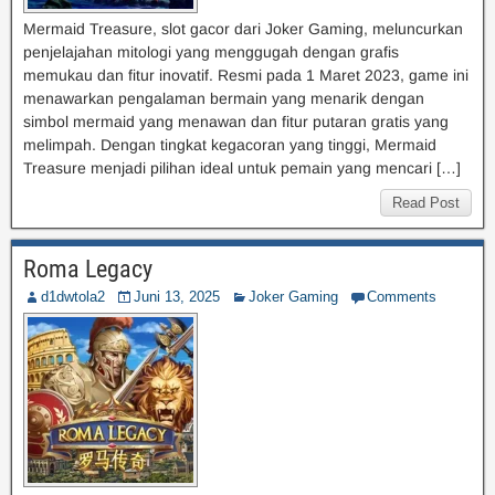
Mermaid Treasure, slot gacor dari Joker Gaming, meluncurkan
penjelajahan mitologi yang menggugah dengan grafis
memukau dan fitur inovatif. Resmi pada 1 Maret 2023, game ini
menawarkan pengalaman bermain yang menarik dengan
simbol mermaid yang menawan dan fitur putaran gratis yang
melimpah. Dengan tingkat kegacoran yang tinggi, Mermaid
Treasure menjadi pilihan ideal untuk pemain yang mencari […]
Read Post
Roma Legacy
d1dwtola2
Juni 13, 2025
Joker Gaming
Comments