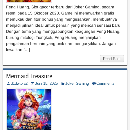
Feng Huang, Slot gacor terbaru dari Joker Gaming, secara
resmi pada 15 Oktober 2023. Game ini menawarkan grafis
memukau dan fitur bonus yang mengesankan, membuatnya
menjadi pilihan ideal untuk pemain yang mencari sensasi baru.
Dengan tema yang menggabungkan keagungan Feng Huang,
burung mitologi Tiongkok, Feng Huang menjanjikan
pengalaman bermain yang unik dan mengasyikkan. Jangan
lewatkan […]
Read Post
Mermaid Treasure
d1dwtola2
Juni 15, 2025
Joker Gaming
Comments