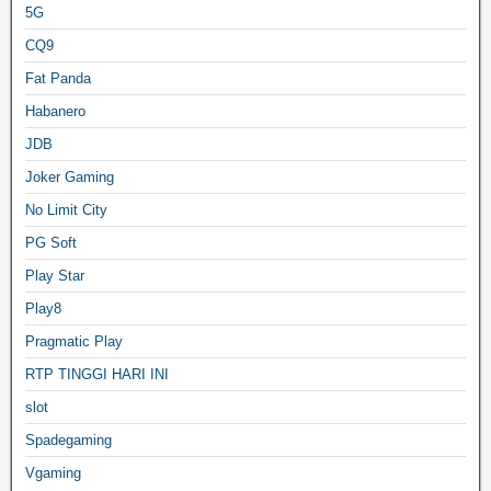
5G
CQ9
Fat Panda
Habanero
JDB
Joker Gaming
No Limit City
PG Soft
Play Star
Play8
Pragmatic Play
RTP TINGGI HARI INI
slot
Spadegaming
Vgaming