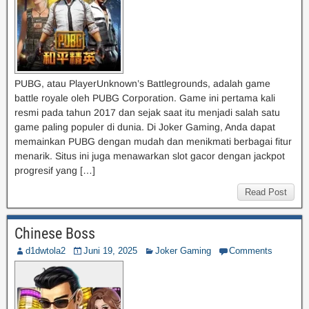
PUBG, atau PlayerUnknown’s Battlegrounds, adalah game
battle royale oleh PUBG Corporation. Game ini pertama kali
resmi pada tahun 2017 dan sejak saat itu menjadi salah satu
game paling populer di dunia. Di Joker Gaming, Anda dapat
memainkan PUBG dengan mudah dan menikmati berbagai fitur
menarik. Situs ini juga menawarkan slot gacor dengan jackpot
progresif yang […]
Read Post
Chinese Boss
d1dwtola2
Juni 19, 2025
Joker Gaming
Comments