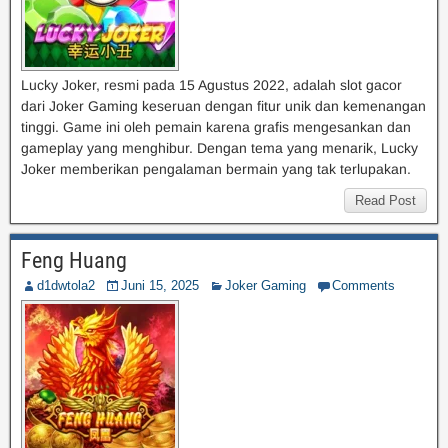
Lucky Joker, resmi pada 15 Agustus 2022, adalah slot gacor
dari Joker Gaming keseruan dengan fitur unik dan kemenangan
tinggi. Game ini oleh pemain karena grafis mengesankan dan
gameplay yang menghibur. Dengan tema yang menarik, Lucky
Joker memberikan pengalaman bermain yang tak terlupakan.
Read Post
Feng Huang
d1dwtola2
Juni 15, 2025
Joker Gaming
Comments