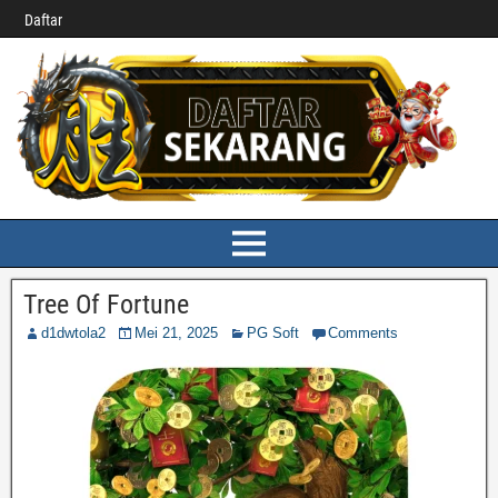
Daftar
Tree Of Fortune
d1dwtola2
Mei 21, 2025
PG Soft
Comments