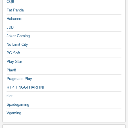
CQ9
Fat Panda
Habanero
JDB
Joker Gaming
No Limit City
PG Soft
Play Star
Play8
Pragmatic Play
RTP TINGGI HARI INI
slot
Spadegaming
Vgaming