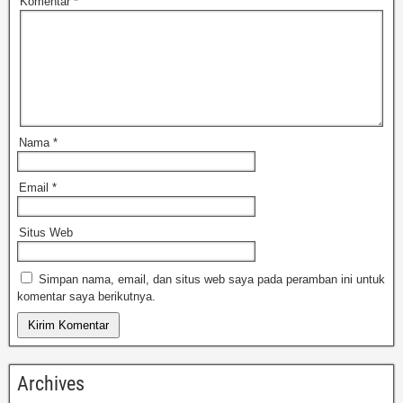
Komentar
*
Nama
*
Email
*
Situs Web
Simpan nama, email, dan situs web saya pada peramban ini untuk
komentar saya berikutnya.
Archives