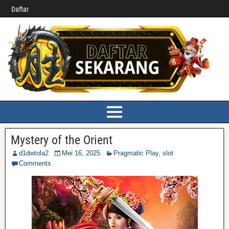
Daftar
Mystery of the Orient
d1dwtola2
Mei 16, 2025
Pragmatic Play
,
slot
Comments