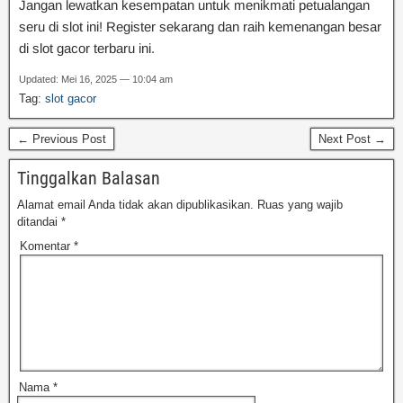
Jangan lewatkan kesempatan untuk menikmati petualangan
seru di slot ini! Register sekarang dan raih kemenangan besar
di slot gacor terbaru ini.
Updated: Mei 16, 2025 — 10:04 am
Tag:
slot gacor
← Previous Post
Next Post →
Tinggalkan Balasan
Alamat email Anda tidak akan dipublikasikan.
Ruas yang wajib
ditandai
*
Komentar
*
Nama
*