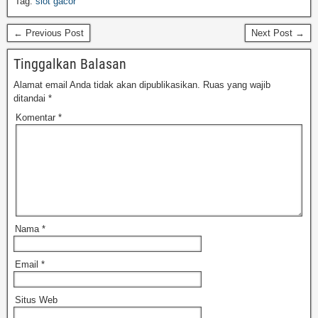
Tag:
slot gacor
← Previous Post
Next Post →
Tinggalkan Balasan
Alamat email Anda tidak akan dipublikasikan.
Ruas yang wajib
ditandai
*
Komentar
*
Nama
*
Email
*
Situs Web