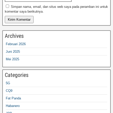
Simpan nama, email, dan situs web saya pada peramban ini untuk
komentar saya berikutnya.
Archives
Februari 2026
Juni 2025
Mei 2025
Categories
5G
CQ9
Fat Panda
Habanero