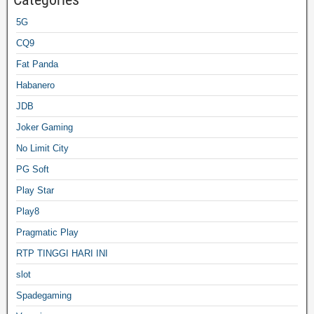
5G
CQ9
Fat Panda
Habanero
JDB
Joker Gaming
No Limit City
PG Soft
Play Star
Play8
Pragmatic Play
RTP TINGGI HARI INI
slot
Spadegaming