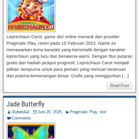
Leprechaun Carol, game slot online menarik dari provider
Pragmatic Play, resmi pada 15 Februari 2023. Game ini
menawarkan tema karaoke yang karismatik dengan karakter
leprechaun yang lucu dan berwarna-warni. Dengan fitur putaran
gratis dan hadiah jackpot progresif, Leprechaun Carol menjadi
pilihan sempurna untuk para pemain yang mencari keseruan
dan potensi kemenangan besar. Grafis yang menggiurkan […]
Read Post
Jade Butterfly
d1dwtola2
Juni 20, 2025
Pragmatic Play
,
slot
Comments