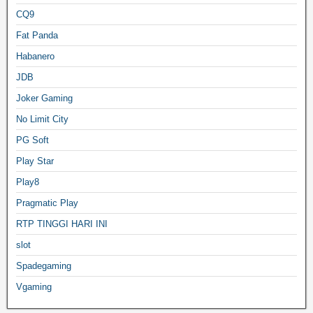
CQ9
Fat Panda
Habanero
JDB
Joker Gaming
No Limit City
PG Soft
Play Star
Play8
Pragmatic Play
RTP TINGGI HARI INI
slot
Spadegaming
Vgaming