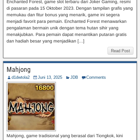
Enchanted Forest, game slot terbaru dari Joker Gaming, resmi
di pasaran pada 15 Oktober 2023. Dengan tampilan grafis yang
memukau dan fitur bonus yang menarik, game ini segera
menjadi favorit para pemain. Enchanted Forest menawarkan
pengalaman bermain unik dengan tema hutan sihir yang
menakjubkan. Para pemain dapat menantikan putaran gratis
dan hadiah besar yang menjadikan […]
Read Post
Mahjong
d1dwtola2
Juni 13, 2025
JDB
Comments
Mahjong, game tradisional yang berasal dari Tiongkok, kini