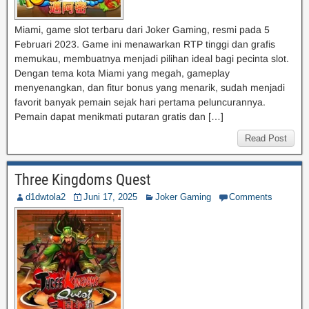
Miami, game slot terbaru dari Joker Gaming, resmi pada 5
Februari 2023. Game ini menawarkan RTP tinggi dan grafis
memukau, membuatnya menjadi pilihan ideal bagi pecinta slot.
Dengan tema kota Miami yang megah, gameplay
menyenangkan, dan fitur bonus yang menarik, sudah menjadi
favorit banyak pemain sejak hari pertama peluncurannya.
Pemain dapat menikmati putaran gratis dan […]
Read Post
Three Kingdoms Quest
d1dwtola2
Juni 17, 2025
Joker Gaming
Comments