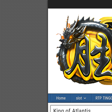
Home
slot
RTP TINGG
King of Atlantis