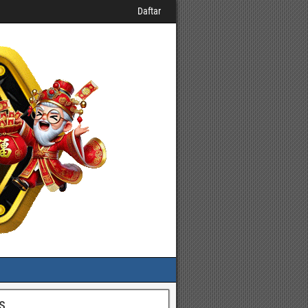
Daftar
s