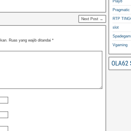
Play8
Pragmatic
RTP TINGG
Next Post →
slot
Spadegam
ikan.
Ruas yang wajib ditandai
*
Vgaming
OLA62 