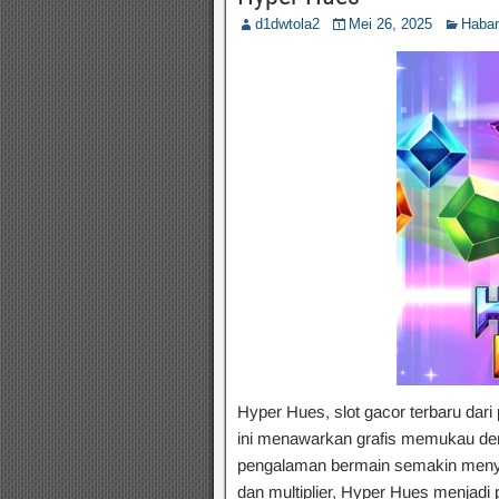
d1dwtola2
Mei 26, 2025
Haba
Hyper Hues, slot gacor terbaru dar
ini menawarkan grafis memukau de
pengalaman bermain semakin menyena
dan multiplier, Hyper Hues menjadi