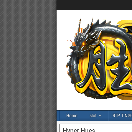
Home
slot
RTP TINGG
Hyper Hues