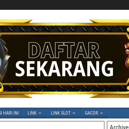
I HARI INI
LINK
LINK SLOT
GACOR
Archive