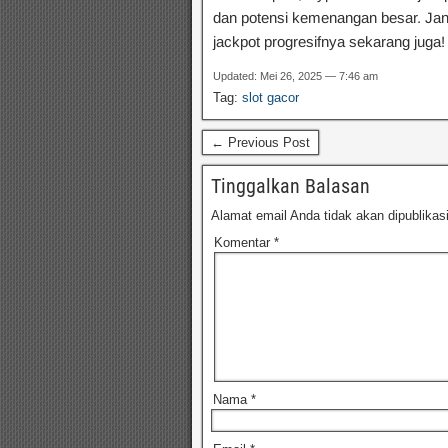
dan potensi kemenangan besar. Jan
jackpot progresifnya sekarang juga!
Updated: Mei 26, 2025 — 7:46 am
Tag:
slot gacor
← Previous Post
Tinggalkan Balasan
Alamat email Anda tidak akan dipublikas
Komentar
*
Nama
*