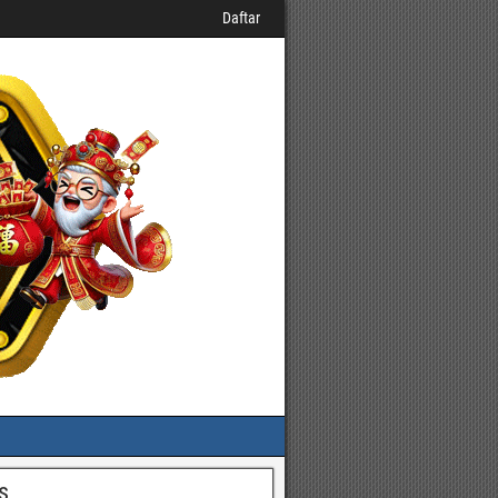
Daftar
s