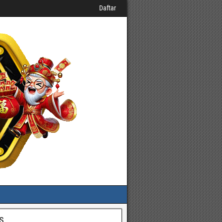
Daftar
s