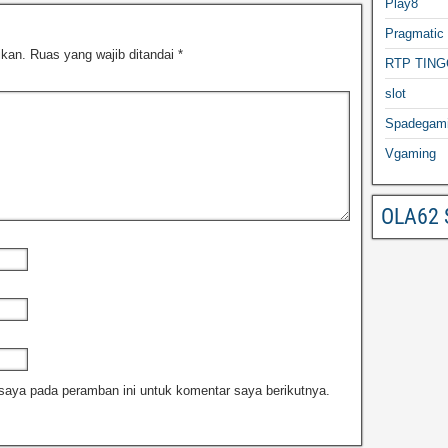
Play8
Pragmatic
ikan.
Ruas yang wajib ditandai
*
RTP TINGG
slot
Spadegam
Vgaming
OLA62 
saya pada peramban ini untuk komentar saya berikutnya.