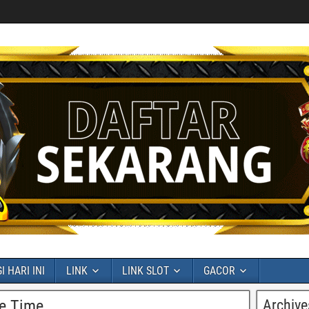
I HARI INI
LINK
LINK SLOT
GACOR
ze Time
Archive