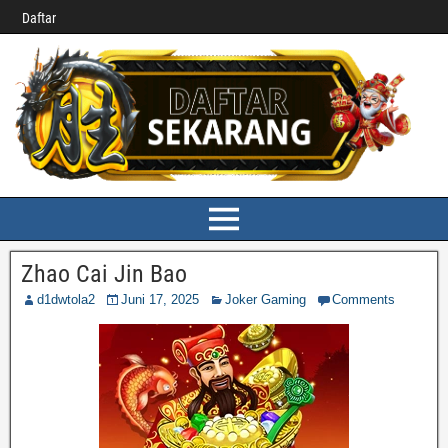
Daftar
Zhao Cai Jin Bao
d1dwtola2
Juni 17, 2025
Joker Gaming
Comments