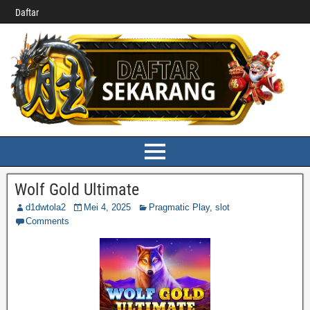
Daftar
Wolf Gold Ultimate
d1dwtola2
Mei 4, 2025
Pragmatic Play
,
slot
Comments