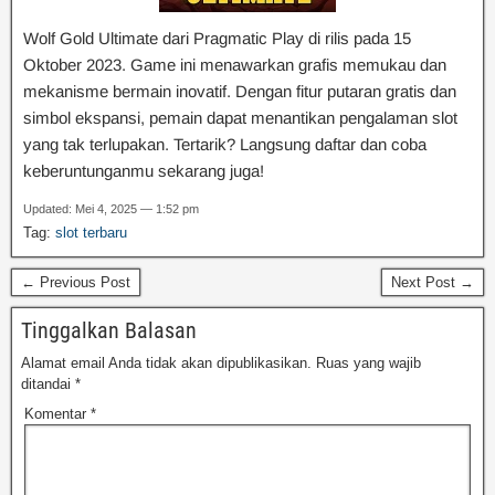
Wolf Gold Ultimate dari Pragmatic Play di rilis pada 15
Oktober 2023. Game ini menawarkan grafis memukau dan
mekanisme bermain inovatif. Dengan fitur putaran gratis dan
simbol ekspansi, pemain dapat menantikan pengalaman slot
yang tak terlupakan. Tertarik? Langsung daftar dan coba
keberuntunganmu sekarang juga!
Updated: Mei 4, 2025 — 1:52 pm
Tag:
slot terbaru
← Previous Post
Next Post →
Tinggalkan Balasan
Alamat email Anda tidak akan dipublikasikan.
Ruas yang wajib
ditandai
*
Komentar
*