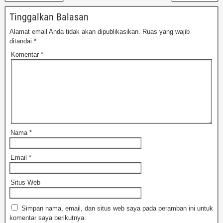
Tinggalkan Balasan
Alamat email Anda tidak akan dipublikasikan.
Ruas yang wajib
ditandai
*
Komentar
*
Nama
*
Email
*
Situs Web
Simpan nama, email, dan situs web saya pada peramban ini untuk
komentar saya berikutnya.