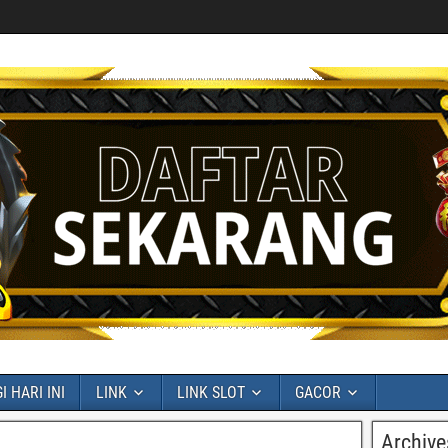
I HARI INI
LINK
LINK SLOT
GACOR
Archive