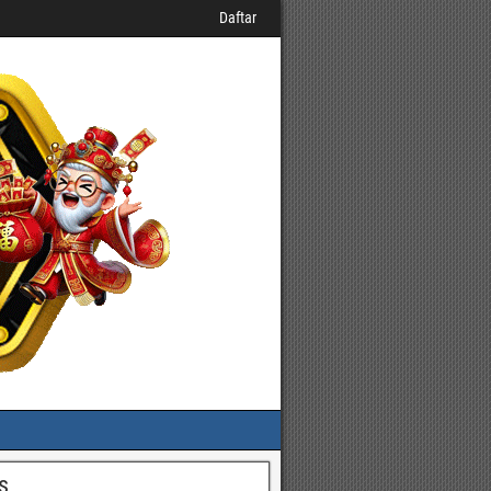
Daftar
s