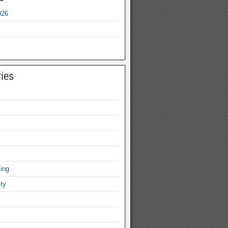
026
ies
ing
ty