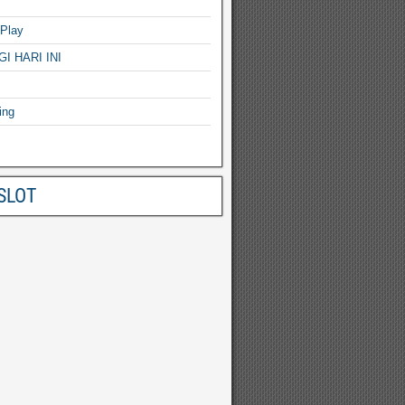
 Play
I HARI INI
ing
SLOT