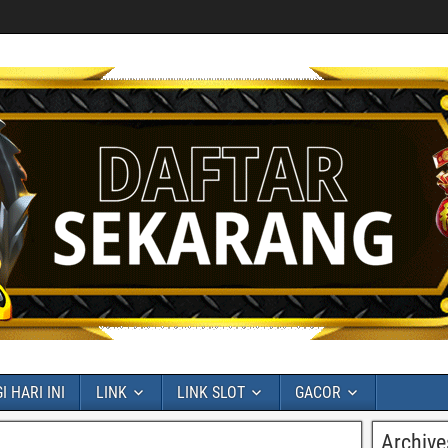
I HARI INI
LINK
LINK SLOT
GACOR
Archive