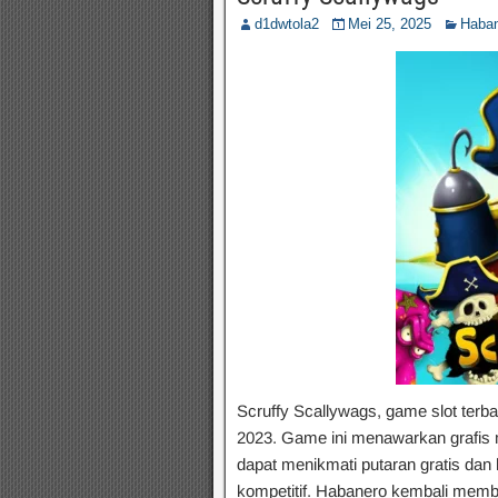
d1dwtola2
Mei 25, 2025
Haba
Scruffy Scallywags, game slot terb
2023. Game ini menawarkan grafis 
dapat menikmati putaran gratis dan
kompetitif. Habanero kembali memb