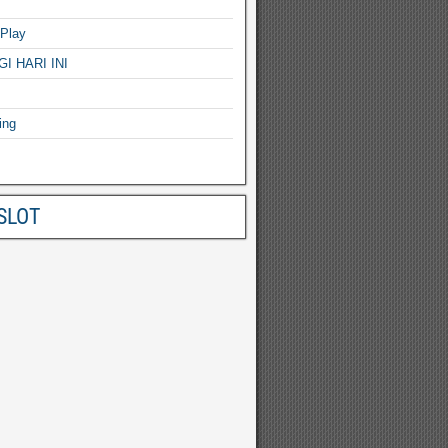
 Play
I HARI INI
ing
SLOT