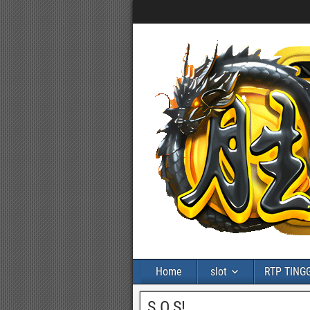
Home
slot
RTP TINGG
S.O.S!