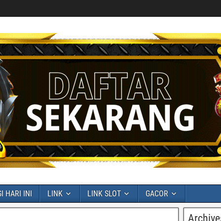
I HARI INI
LINK
LINK SLOT
GACOR
Archive