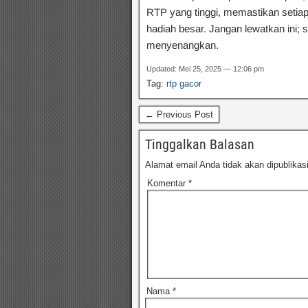
RTP yang tinggi, memastikan setia
hadiah besar. Jangan lewatkan ini;
menyenangkan.
Updated: Mei 25, 2025 — 12:06 pm
Tag:
rtp gacor
← Previous Post
Tinggalkan Balasan
Alamat email Anda tidak akan dipublikas
Komentar
*
Nama
*