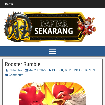
Daftar
Rooster Rumble
d1dwtola2
Mei 20, 2025
PG Soft
,
RTP TINGGI HARI INI
Comments