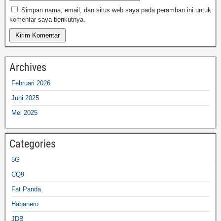
Simpan nama, email, dan situs web saya pada peramban ini untuk
komentar saya berikutnya.
Archives
Februari 2026
Juni 2025
Mei 2025
Categories
5G
CQ9
Fat Panda
Habanero
JDB