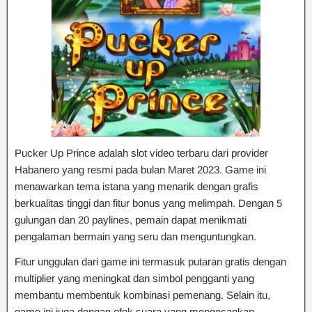
Pucker Up Prince adalah slot video terbaru dari provider
Habanero yang resmi pada bulan Maret 2023. Game ini
menawarkan tema istana yang menarik dengan grafis
berkualitas tinggi dan fitur bonus yang melimpah. Dengan 5
gulungan dan 20 paylines, pemain dapat menikmati
pengalaman bermain yang seru dan menguntungkan.
Fitur unggulan dari game ini termasuk putaran gratis dengan
multiplier yang meningkat dan simbol pengganti yang
membantu membentuk kombinasi pemenang. Selain itu,
game ini juga dengan efek suara yang mengesankan,