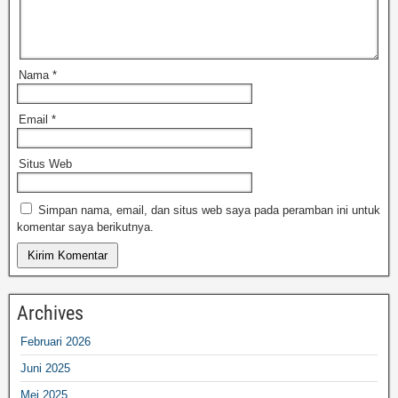
Nama
*
Email
*
Situs Web
Simpan nama, email, dan situs web saya pada peramban ini untuk
komentar saya berikutnya.
Archives
Februari 2026
Juni 2025
Mei 2025