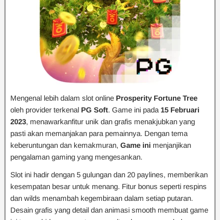
Mengenal lebih dalam slot online
Prosperity Fortune Tree
oleh provider terkenal
PG Soft
. Game ini pada
15 Februari
2023
, menawarkanfitur unik dan grafis menakjubkan yang
pasti akan memanjakan para pemainnya. Dengan tema
keberuntungan dan kemakmuran,
Game ini
menjanjikan
pengalaman gaming yang mengesankan.
Slot ini hadir dengan 5 gulungan dan 20 paylines, memberikan
kesempatan besar untuk menang. Fitur bonus seperti respins
dan wilds menambah kegembiraan dalam setiap putaran.
Desain grafis yang detail dan animasi smooth membuat game