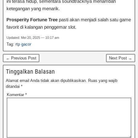
ini terasa hidup, sementara soundtracknya menambah
ketegangan yang menarik.
Prosperity Fortune Tree
pasti akan menjadi salah satu game
favorit di kalangan penggemar slot.
Updated: Mei 20, 2025 — 10:17 am
Tag:
rtp gacor
← Previous Post
Next Post →
Tinggalkan Balasan
Alamat email Anda tidak akan dipublikasikan.
Ruas yang wajib
ditandai
*
Komentar
*