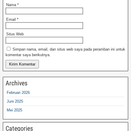
Nama
*
Email
*
Situs Web
Simpan nama, email, dan situs web saya pada peramban ini untuk
komentar saya berikutnya.
Archives
Februari 2026
Juni 2025
Mei 2025
Categories