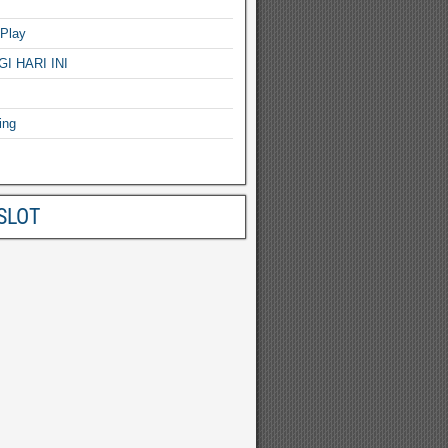
 Play
I HARI INI
ing
SLOT