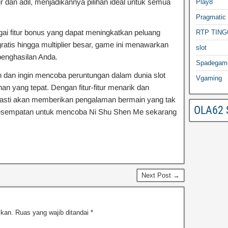
 dan adil, menjadikannya pilihan ideal untuk semua
Play8
Pragmatic
bagai fitur bonus yang dapat meningkatkan peluang
RTP TINGG
atis hingga multiplier besar, game ini menawarkan
slot
penghasilan Anda.
Spadegam
 dan ingin mencoba peruntungan dalam dunia slot
Vgaming
han yang tepat. Dengan fitur-fitur menarik dan
pasti akan memberikan pengalaman bermain yang tak
OLA62 
 kesempatan untuk mencoba Ni Shu Shen Me sekarang
Next Post →
ikan.
Ruas yang wajib ditandai
*