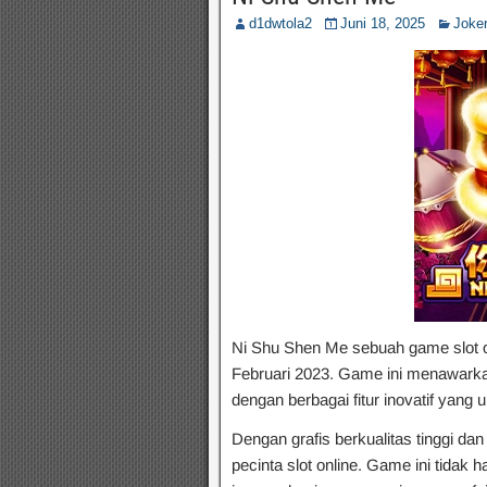
d1dwtola2
Juni 18, 2025
Joke
Ni Shu Shen Me sebuah game slot o
Februari 2023. Game ini menawark
dengan berbagai fitur inovatif yan
Dengan grafis berkualitas tinggi da
pecinta slot online. Game ini tida