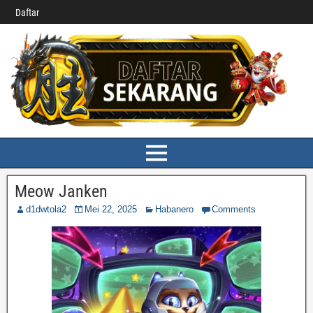
Daftar
Meow Janken
d1dwtola2
Mei 22, 2025
Habanero
Comments