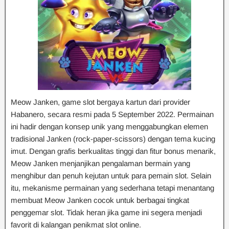
Meow Janken, game slot bergaya kartun dari provider
Habanero, secara resmi pada 5 September 2022. Permainan
ini hadir dengan konsep unik yang menggabungkan elemen
tradisional Janken (rock-paper-scissors) dengan tema kucing
imut. Dengan grafis berkualitas tinggi dan fitur bonus menarik,
Meow Janken menjanjikan pengalaman bermain yang
menghibur dan penuh kejutan untuk para pemain slot. Selain
itu, mekanisme permainan yang sederhana tetapi menantang
membuat Meow Janken cocok untuk berbagai tingkat
penggemar slot. Tidak heran jika game ini segera menjadi
favorit di kalangan penikmat slot online.