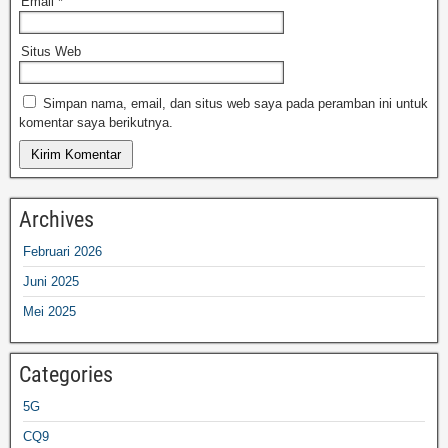
Email
*
Situs Web
Simpan nama, email, dan situs web saya pada peramban ini untuk
komentar saya berikutnya.
Archives
Februari 2026
Juni 2025
Mei 2025
Categories
5G
CQ9