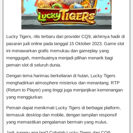
Lucky Tigers, rilis terbaru dari provider CQ9, akhirnya hadir di
pasaran judi online pada tanggal 15 Oktober 2023. Game slot
ini menawarkan grafis memukau dan gameplay yang
menggugah, membuatnya menjadi pilihan menarik bagi
pemain slot di seluruh dunia.
Dengan tema harimau berkeliaran di hutan, Lucky Tigers
menghadirkan atmosphere misterius dan menantang. RTP
(Return to Player) yang tinggi juga menjanjikan kemenangan
yang menggiurkan.
Pemain dapat menikmati Lucky Tigers di berbagai platform,
termasuk desktop dan mobile, dengan tampilan responsif
yang memastikan pengalaman bermain yang mulus.
Jadi, tunggu apa lagi? Cobalah Lucky Tigers dari CQ9