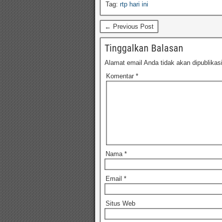
Tag:
rtp hari ini
← Previous Post
Tinggalkan Balasan
Alamat email Anda tidak akan dipublikas
Komentar
*
Nama
*
Email
*
Situs Web