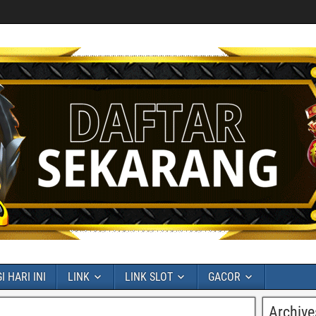
I HARI INI
LINK
LINK SLOT
GACOR
Archive