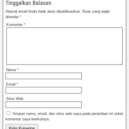
Tinggalkan Balasan
Alamat email Anda tidak akan dipublikasikan.
Ruas yang wajib
ditandai
*
Komentar
*
Nama
*
Email
*
Situs Web
Simpan nama, email, dan situs web saya pada peramban ini untuk
komentar saya berikutnya.