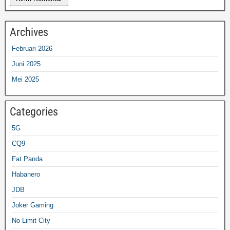
Archives
Februari 2026
Juni 2025
Mei 2025
Categories
5G
CQ9
Fat Panda
Habanero
JDB
Joker Gaming
No Limit City