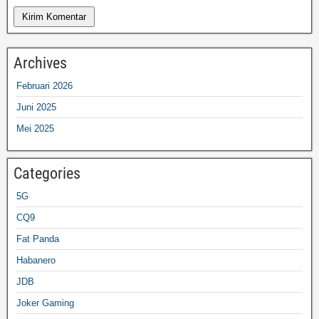
Archives
Februari 2026
Juni 2025
Mei 2025
Categories
5G
CQ9
Fat Panda
Habanero
JDB
Joker Gaming