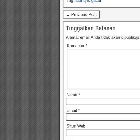
Tag:
slot qris gacor
← Previous Post
Tinggalkan Balasan
Alamat email Anda tidak akan dipublikas
Komentar
*
Nama
*
Email
*
Situs Web