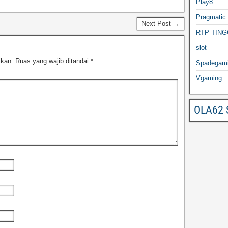
Play8
Pragmatic
Next Post →
RTP TINGG
slot
ikan.
Ruas yang wajib ditandai
*
Spadegam
Vgaming
OLA62 