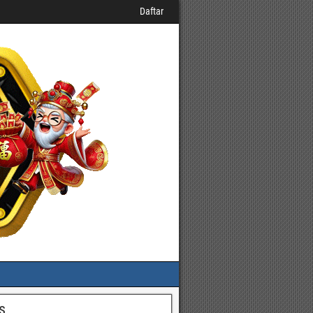
Daftar
s