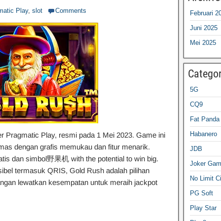
matic Play
,
slot
Comments
Februari 2
Juni 2025
Mei 2025
Categor
5G
CQ9
Fat Panda
Habanero
er Pragmatic Play, resmi pada 1 Mei 2023. Game ini
s dengan grafis memukau dan fitur menarik.
JDB
tis dan simbol野果机 with the potential to win big.
Joker Gam
ibel termasuk QRIS, Gold Rush adalah pilihan
No Limit Ci
ngan lewatkan kesempatan untuk meraih jackpot
PG Soft
Play Star