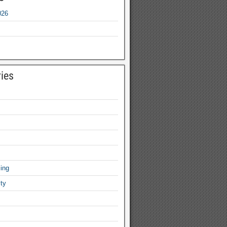
026
ies
ing
ty