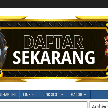
I HARI INI
LINK
LINK SLOT
GACOR
Archive