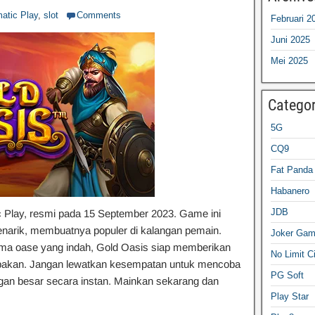
atic Play
,
slot
Comments
Februari 2
Juni 2025
Mei 2025
Categor
5G
CQ9
Fat Panda
Habanero
JDB
ic Play, resmi pada 15 September 2023. Game ini
enarik, membuatnya populer di kalangan pemain.
Joker Gam
ma oase yang indah, Gold Oasis siap memberikan
No Limit Ci
upakan. Jangan lewatkan kesempatan untuk mencoba
PG Soft
gan besar secara instan. Mainkan sekarang dan
Play Star