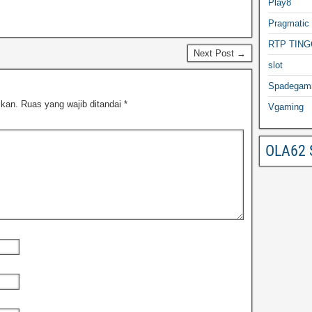
Play8
Pragmatic
RTP TINGG
Next Post →
slot
Spadegam
ikan.
Ruas yang wajib ditandai
*
Vgaming
OLA62 