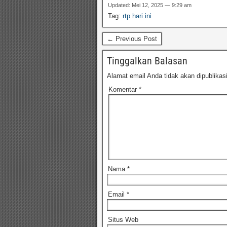
Updated: Mei 12, 2025 — 9:29 am
Tag:
rtp hari ini
← Previous Post
Tinggalkan Balasan
Alamat email Anda tidak akan dipublikas
Komentar
*
Nama
*
Email
*
Situs Web