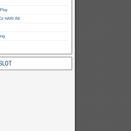
 Play
I HARI INI
ing
SLOT