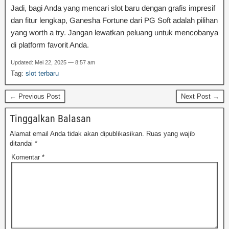
Jadi, bagi Anda yang mencari slot baru dengan grafis impresif
dan fitur lengkap, Ganesha Fortune dari PG Soft adalah pilihan
yang worth a try. Jangan lewatkan peluang untuk mencobanya
di platform favorit Anda.
Updated: Mei 22, 2025 — 8:57 am
Tag:
slot terbaru
← Previous Post
Next Post →
Tinggalkan Balasan
Alamat email Anda tidak akan dipublikasikan.
Ruas yang wajib
ditandai
*
Komentar
*