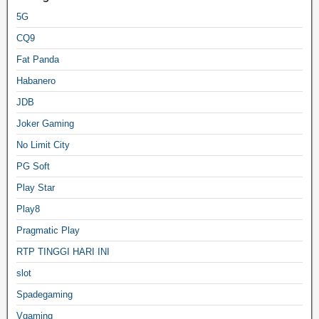
5G
CQ9
Fat Panda
Habanero
JDB
Joker Gaming
No Limit City
PG Soft
Play Star
Play8
Pragmatic Play
RTP TINGGI HARI INI
slot
Spadegaming
Vgaming