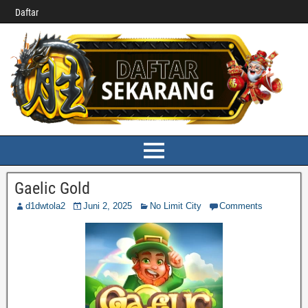
Daftar
Gaelic Gold
d1dwtola2
Juni 2, 2025
No Limit City
Comments