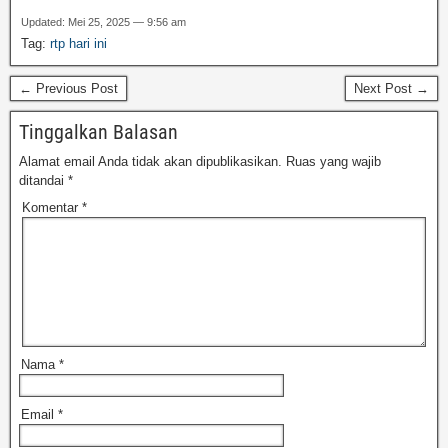
Updated: Mei 25, 2025 — 9:56 am
Tag:
rtp hari ini
← Previous Post
Next Post →
Tinggalkan Balasan
Alamat email Anda tidak akan dipublikasikan.
Ruas yang wajib
ditandai
*
Komentar
*
Nama
*
Email
*