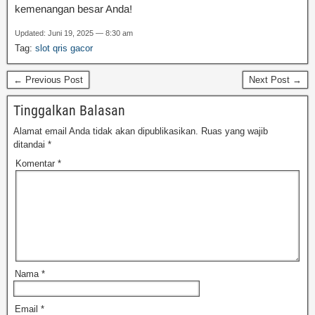
kemenangan besar Anda!
Updated: Juni 19, 2025 — 8:30 am
Tag:
slot qris gacor
← Previous Post
Next Post →
Tinggalkan Balasan
Alamat email Anda tidak akan dipublikasikan.
Ruas yang wajib
ditandai
*
Komentar
*
Nama
*
Email
*