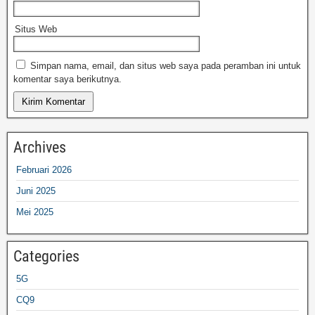
Situs Web
Simpan nama, email, dan situs web saya pada peramban ini untuk
komentar saya berikutnya.
Archives
Februari 2026
Juni 2025
Mei 2025
Categories
5G
CQ9