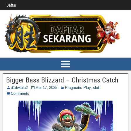
Daftar
Bigger Bass Blizzard – Christmas Catch
d1dwtola2
Mei 17, 2025
Pragmatic Play
,
slot
Comments