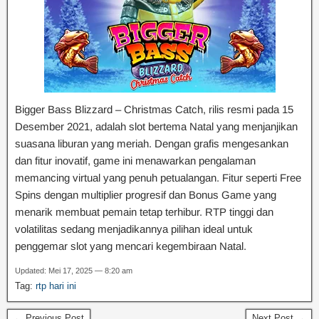
Bigger Bass Blizzard – Christmas Catch, rilis resmi pada 15
Desember 2021, adalah slot bertema Natal yang menjanjikan
suasana liburan yang meriah. Dengan grafis mengesankan
dan fitur inovatif, game ini menawarkan pengalaman
memancing virtual yang penuh petualangan. Fitur seperti Free
Spins dengan multiplier progresif dan Bonus Game yang
menarik membuat pemain tetap terhibur. RTP tinggi dan
volatilitas sedang menjadikannya pilihan ideal untuk
penggemar slot yang mencari kegembiraan Natal.
Updated: Mei 17, 2025 — 8:20 am
Tag:
rtp hari ini
← Previous Post
Next Post →