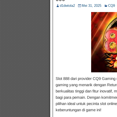
d1dwtola2
Mei 31, 2025
CQ9
Slot 888 dari provider CQ9 Gamin
gaming yang menarik dengan Return 
berkualitas tinggi dan fitur inova
bagi para pemain. Dengan komitmen 
pilihan ideal untuk pecinta slot onl
keberuntungan di game ini!