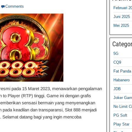
Comments
Februari 2
Juni 2025
Mei 2025
Categor
5G
CQ9
Fat Panda
Habanero
g resmi pada 15 Maret 2023, menawarkan pengalaman
JDB
to Player (RTP) tinggi. Game ini dengan grafis
Joker Gam
tif, memberikan sensasi bermain yang menyenangkan
No Limit Ci
pada keadilan dan transparansi, Slot 888 menjadi
PG Soft
ine. Selamat datang bagi yang ingin mencoba
Play Star