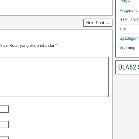
Play8
Pragmatic
RTP TINGG
Next Post →
slot
Spadegam
ikan.
Ruas yang wajib ditandai
*
Vgaming
OLA62 