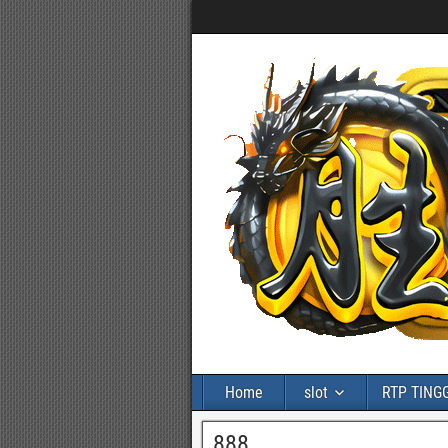
Home
slot
RTP TINGG
888